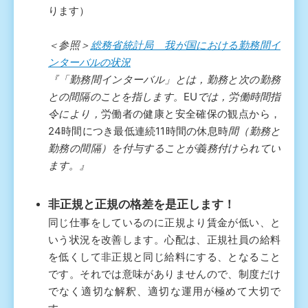
ります）
＜参照＞
総務省統計局 我が国における勤務間イ
ンターバルの状況
『「勤務間インターバル」とは，勤務と次の勤務
との間隔のことを指します。
EU
では，労働時間指
令により，
労働者の健康と安全確保の観点から，
24時間につき最低連続11時間の休息時
間（勤務と
勤務の間隔）を付与することが義務付けられてい
ます。』
非正規と正規の格差を是正します！
同じ仕事をしているのに正規より賃金が低い、と
いう状況を改善します。心配は、正規社員の給料
を低くして非正規と同じ給料にする、となること
です。それでは意味がありませんので、制度だけ
でなく適切な解釈、適切な運用が極めて大切で