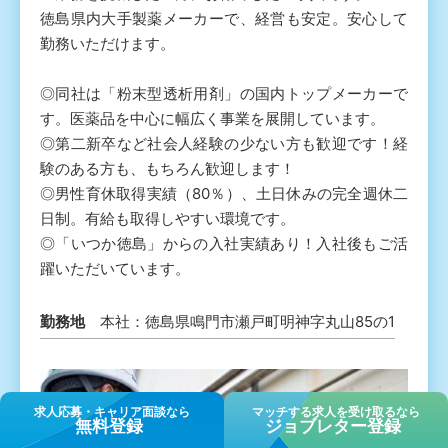
徳島県内大手製薬メーカーで、経営も安定。安心して
勤務いただけます。
◎同社は「粉末型透析用剤」の国内トップメーカーで
す。医薬品を中心に幅広く事業を展開しています。
◎第二新卒など社会人経験の少ない方も歓迎です！経
験のある方も、もちろん歓迎します！
◎男性育休取得実績（80％）、土日休みの完全週休二
日制。有給も取得しやすい環境です。
◎「いつか徳島」からの入社実績あり！入社後もご活
躍いただいています。
勤務地
本社：徳島県鳴門市瀬戸町明神字丸山85の1
求⼈応募・キャリア⾯談なら
マッチする求人を受け取るなら
無料登録
ジョブレター登録