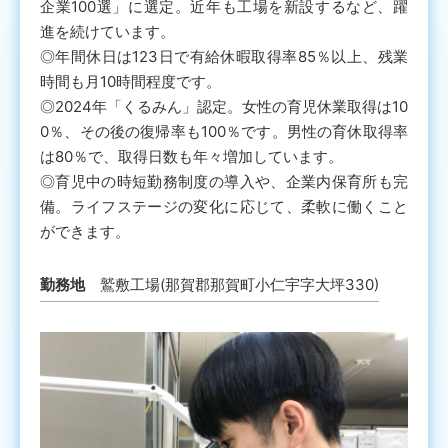
企業100選」に選定。近年も工場を新設するなど、躍
進を続けています。
◎年間休日は123日で有給休暇取得率85％以上、残業
時間も月10時間程度です。
◎2024年「くるみん」認定。女性の育児休業取得は10
0％、その後の復帰率も100％です。男性の育休取得率
は80％で、取得日数も年々増加しています。
◎育児中の時短勤務制度の導入や、企業内保育所も完
備。ライフステージの変化に応じて、柔軟に働くこと
ができます。
勤務地
鷲敷工場(那賀郡那賀町小仁宇字大坪330)