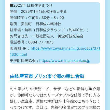
■2025年 日和佐冬まつり
開催：2025年1月1日(水)※雨天中止
開催時間：午前5：30分～8：00
場所：美波町 日和佐八幡神社
駐車場：無料（日和佐グラウンド（約400台））
お問合せ先：一般社団法人 美波町観光協会
電話番号：0884-77-1875
美波町HP：
https://www.town.minami.lg.jp/docs/371
1630.html
美波町観光協会：
https://www.minamikankou.jp
由岐産直市ブリの市で海の幸に舌鼓
旬の寒ブリや伊勢エビ、サザエなどの新鮮な魚介類
が、漁師町ならではのリーズナブルな値段で手に入る
嬉しい産直市。新鮮な海鮮は年末年始のごちそうにう
ってつけです。当日は、先着40名限定でのブリ大根の