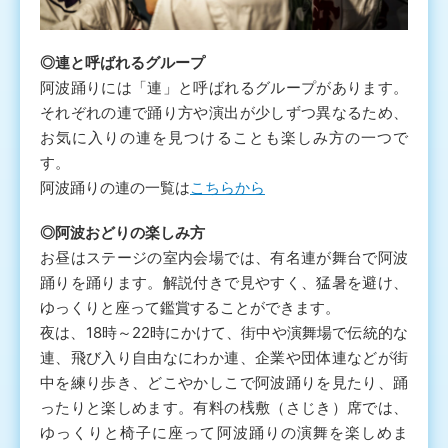
◎連と呼ばれるグループ
阿波踊りには「連」と呼ばれるグループがあります。
それぞれの連で踊り方や演出が少しずつ異なるため、
お気に入りの連を見つけることも楽しみ方の一つで
す。
阿波踊りの連の一覧は
こちらから
◎阿波おどりの楽しみ方
お昼はステージの室内会場では、有名連が舞台で阿波
踊りを踊ります。解説付きで見やすく、猛暑を避け、
ゆっくりと座って鑑賞することができます。
夜は、18時～22時にかけて、街中や演舞場で伝統的な
連、飛び入り自由なにわか連、企業や団体連などが街
中を練り歩き、どこやかしこで阿波踊りを見たり、踊
ったりと楽しめます。有料の桟敷（さじき）席では、
ゆっくりと椅子に座って阿波踊りの演舞を楽しめま