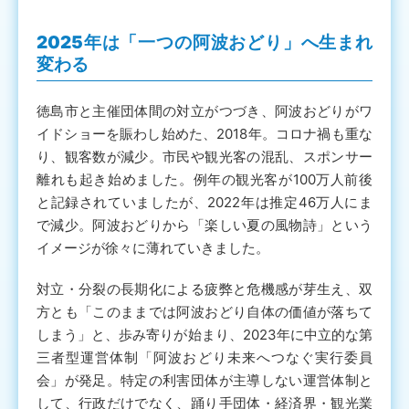
2025年は「一つの阿波おどり」へ生まれ
変わる
徳島市と主催団体間の対立がつづき、阿波おどりがワ
イドショーを賑わし始めた、2018年。コロナ禍も重な
り、観客数が減少。市民や観光客の混乱、スポンサー
離れも起き始めました。例年の観光客が100万人前後
と記録されていましたが、2022年は推定46万人にま
で減少。阿波おどりから「楽しい夏の風物詩」という
イメージが徐々に薄れていきました。
対立・分裂の長期化による疲弊と危機感が芽生え、双
方とも「このままでは阿波おどり自体の価値が落ちて
しまう」と、歩み寄りが始まり、2023年に中立的な第
三者型運営体制「阿波おどり未来へつなぐ実行委員
会」が発足。特定の利害団体が主導しない運営体制と
して、行政だけでなく、踊り手団体・経済界・観光業