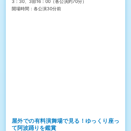
3：30、3部16：00（各公演約70分）
開場時間：各公演30分前
屋外での有料演舞場で見る！ゆっくり座っ
て阿波踊りを鑑賞