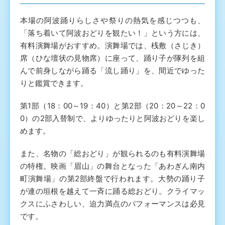
本場の阿波踊りらしさや祭りの熱気を感じつつも、
「落ち着いて阿波おどりを観たい！」という方には、
有料演舞場がおすすめ。演舞場では、桟敷（さじき）
席（ひな壇状の見物席）に座って、踊り子が隊列を組
んで前身しながら踊る「流し踊り」を、間近でゆった
りと鑑賞できます。
第1部（18：00～19：40）と第2部（20：20～22：0
0）の2部入替制で、よりゆったりと阿波おどりを楽し
めます。
また、名物の「総おどり」が観られるのも有料演舞場
の特権。映画「眉山」の舞台となった「あわぎん南内
町演舞場」の第2部終盤で行われます。大勢の踊り子
が連の垣根を越えて一斉に踊る総おどり。クライマッ
クスにふさわしい、迫力満点のパフォーマンスは必見
です。