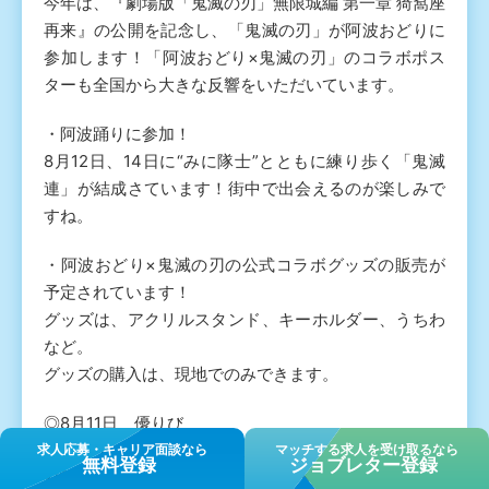
今年は、『劇場版「鬼滅の刃」無限城編 第一章 猗窩座
再来』の公開を記念し、「鬼滅の刃」が阿波おどりに
参加します！「阿波おどり×鬼滅の刃」のコラボポス
ターも全国から大きな反響をいただいています。
・阿波踊りに参加！
8月12日、14日に“みに隊士”とともに練り歩く「鬼滅
連」が結成さています！街中で出会えるのが楽しみで
すね。
・阿波おどり×鬼滅の刃の公式コラボグッズの販売が
予定されています！
グッズは、アクリルスタンド、キーホルダー、うちわ
など。
グッズの購入は、現地でのみできます。
◎8月11日 優りび
アスティ徳島会場内にて販売
求⼈応募・キャリア⾯談なら
マッチする求人を受け取るなら
無料登録
ジョブレター登録
※優び観覧者のみ入場可能です。 ※第1～3部でそれぞ