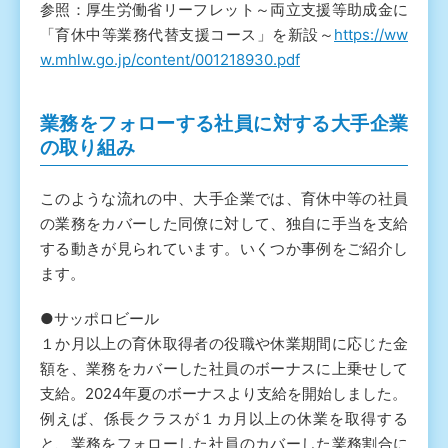
参照：厚生労働省リーフレット～両立支援等助成金に
「育休中等業務代替支援コース」を新設～
https://ww
w.mhlw.go.jp/content/001218930.pdf
業務をフォローする社員に対する大手企業
の取り組み
このような流れの中、大手企業では、育休中等の社員
の業務をカバーした同僚に対して、独自に手当を支給
する動きが見られています。いくつか事例をご紹介し
ます。
●サッポロビール
１か月以上の育休取得者の役職や休業期間に応じた金
額を、業務をカバーした社員のボーナスに上乗せして
支給。2024年夏のボーナスより支給を開始しました。
例えば、係長クラスが１カ月以上の休業を取得する
と、業務をフォローした社員のカバーした業務割合に