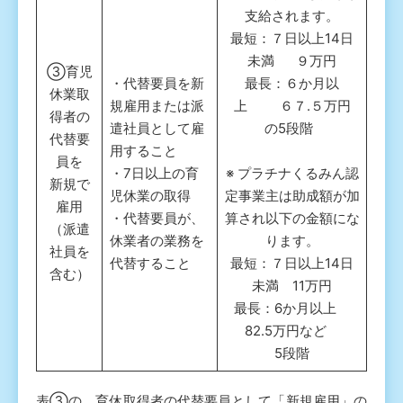
支給されます。
最短：７日以上14日
未満 ９万円
③育児
・代替要員を新
最長：６か月以
休業取
規雇用または派
上 ６７.５万円
得者の
遣社員として雇
の5段階
代替要
用すること
員を
・7日以上の育
※ プラチナくるみん認
新規で
児休業の取得
定事業主は助成額が加
雇用
・代替要員が、
算され以下の金額にな
（派遣
休業者の業務を
ります。
社員を
代替すること
最短：７日以上14日
含む）
未満 11万円
最長：6か月以上
82.5万円など
5段階
表③の、育休取得者の代替要員として「新規雇用」の