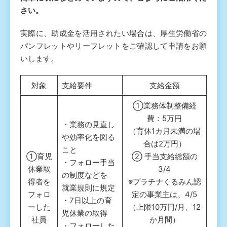
さい。
実際に、助成金を活用されたい場合は、厚生労働省の
パンフレットやリーフレットをご確認して申請をお願
いします。
対象
支給要件
支給金額
①業務体制整備経
費：5万円
・業務の見直し
（育休1カ月未満の場
や効率化を図る
合は2万円）
こと
①育児
② 手当支給総額の
・フォロー手当
休業取
3/4
の制度などを
得者を
※プラチナくるみん認
就業規則に規定
フォロ
定の事業主は、4/5
・7日以上の育
ーした
（上限10万円/月、12
児休業の取得
社員
か月間）
・フォローした