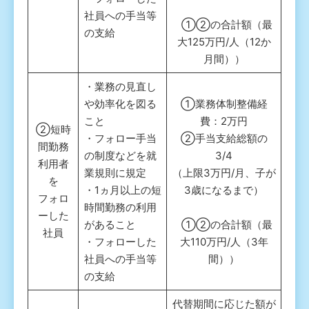
社員への手当等
①②の合計額（最
の支給
大125万円/人（12か
月間））
・業務の見直し
や効率化を図る
①業務体制整備経
こと
費：2万円
②短時
・フォロー手当
②手当支給総額の
間勤務
の制度などを就
3/4
利用者
業規則に規定
（上限3万円/月、子が
を
・1ヵ月以上の短
3歳になるまで）
フォロ
時間勤務の利用
ーした
があること
①②の合計額（最
社員
・フォローした
大110万円/人（3年
社員への手当等
間））
の支給
代替期間に応じた額が