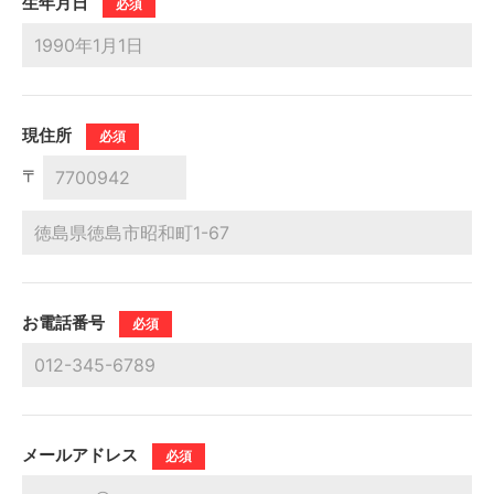
⽣年⽉⽇
必須
現住所
必須
〒
お電話番号
必須
メールアドレス
必須