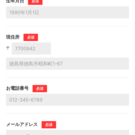
⽣年⽉⽇
必須
現住所
必須
〒
お電話番号
必須
メールアドレス
必須