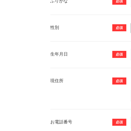
ふりがな
必須
性別
必須
⽣年⽉⽇
必須
現住所
必須
お電話番号
必須