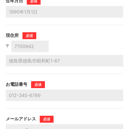
⽣年⽉⽇
必須
現住所
必須
〒
お電話番号
必須
メールアドレス
必須