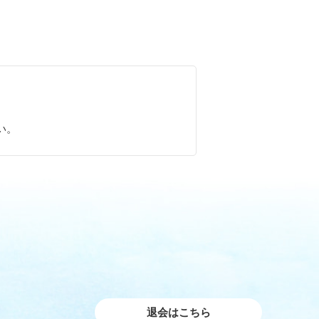
。
い。
退会はこちら