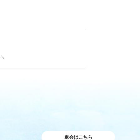
。
い。
退会はこちら