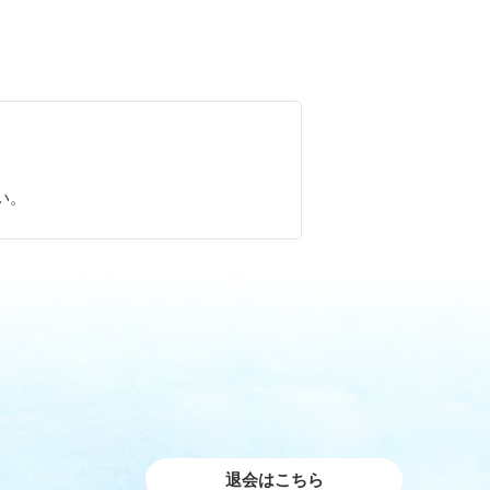
。
い。
退会はこちら