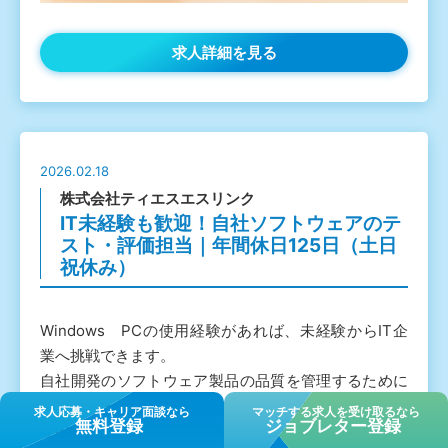
求人詳細を見る
2026.02.18
株式会社ティエスエスリンク
IT未経験も歓迎！自社ソフトウェアのテ
スト・評価担当｜年間休日125日（土日
祝休み）
Windows PCの使用経験があれば、未経験からIT企
業へ挑戦できます。
自社開発のソフトウェア製品の品質を管理するために
行うテスト業務です。集中力と注意力を活かして、論
求⼈応募・キャリア⾯談なら
マッチする求人を受け取るなら
無料登録
ジョブレター登録
理的に考えながら試行錯誤を楽しめる方におすすめの