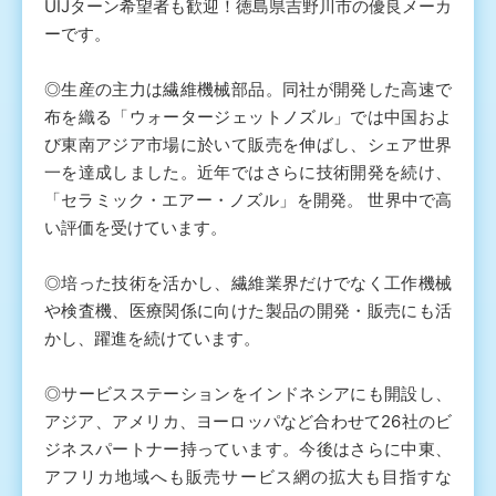
UIJターン希望者も歓迎！徳島県吉野川市の優良メーカ
ーです。
◎生産の主力は繊維機械部品。同社が開発した高速で
布を織る「ウォータージェットノズル」では中国およ
び東南アジア市場に於いて販売を伸ばし、シェア世界
一を達成しました。近年ではさらに技術開発を続け、
「セラミック・エアー・ノズル」を開発。 世界中で高
い評価を受けています。
◎培った技術を活かし、繊維業界だけでなく工作機械
や検査機、医療関係に向けた製品の開発・販売にも活
かし、躍進を続けています。
◎サービスステーションをインドネシアにも開設し、
アジア、アメリカ、ヨーロッパなど合わせて26社のビ
ジネスパートナー持っています。今後はさらに中東、
アフリカ地域へも販売サービス網の拡大も目指すな