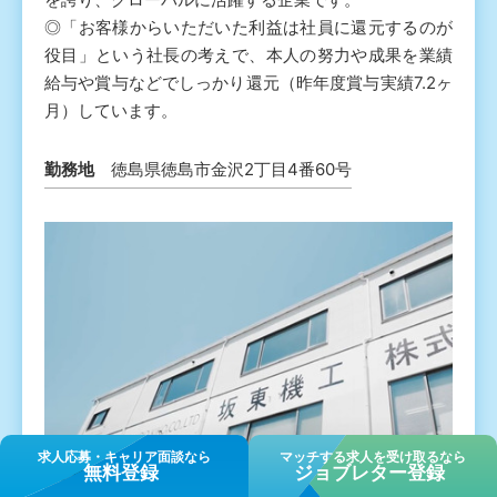
◎「お客様からいただいた利益は社員に還元するのが
役目」という社⾧の考えで、本人の努力や成果を業績
給与や賞与などでしっかり還元（昨年度賞与実績7.2ヶ
月）しています。
勤務地
徳島県徳島市金沢2丁目4番60号
求⼈応募・キャリア⾯談なら
マッチする求人を受け取るなら
無料登録
ジョブレター登録