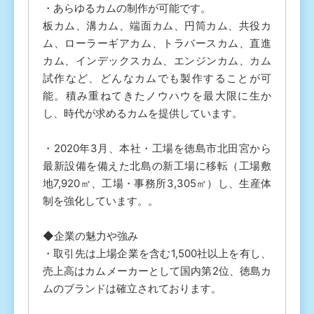
・あらゆるカムの制作が可能です。
板カム、溝カム、端面カム、円筒カム、共役カ
ム、ローラーギアカム、トラバースカム、直進
カム、インデックスカム、エンジンカム、カム
試作など、どんなカムでも製作することが可
能。積み重ねてきたノウハウを最大限に生か
し、時代が求めるカムを提供しています。
・2020年3月、本社・工場を徳島市北田宮から
最新設備を備えた北島の新工場に移転（工場敷
地7,920㎡、工場・事務所3,305㎡）し、生産体
制を強化しています。。
◆企業の魅力や強み
・取引先は上場企業を含む1,500社以上を有し、
売上高はカムメーカーとして国内第2位、徳島カ
ムのブランドは確立されております。