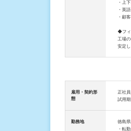
・上下
・英語
・顧客
◆フィ
工場の
安定し
雇⽤・契約形
正社員
態
試用期
勤務地
徳島県
・転勤