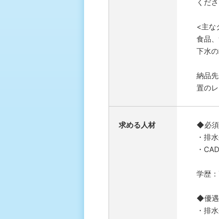
くださ
<主な
食品、
下水の
納品先
置のレ
求める人材
◆必須
・排水
・CA
学歴：
◆優遇
・排水