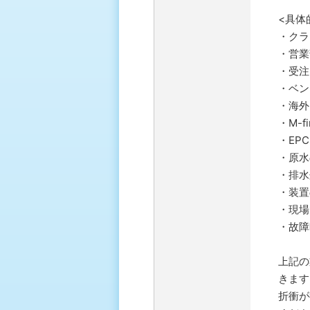
<具体
・クラ
・営業
・受注
・ベン
・海外
・M-
・EP
・原水
・排水
・装置
・現場
・故障
上記の
きます
折衝が