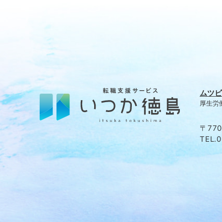
ムツビ
厚生労働
〒77
TEL.