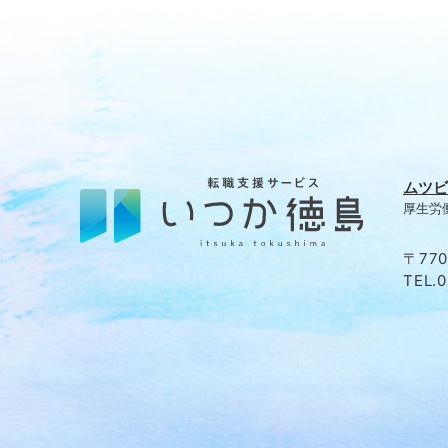
ムツビ
厚生労働
〒77
TEL.