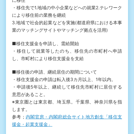
に移住
・移住先で1.地域の中小企業などへの就業2.テレワーク
により移住前の業務を継続
3.地域で社会的起業などを実施(都道府県における本事
業のマッチングサイトやマッチング拠点を活用)
■移住支援金を申請し、需給開始
・移住して就業等したのち、移住先の市町村へ申請
し、市町村により移住支援金を支給
■移住後の申請、継続居住の期間について
・移住支援金の申請は転入後3カ月以上、1年以内。
・申請後5年以上、継続して移住先市町村に居住する
意思があること。
※東京圏とは東京都、埼玉県。千葉県、神奈川県を指
します。
参考；
内閣官房・内閣府総合サイト地方創生「移住支
援金・起業支援金」