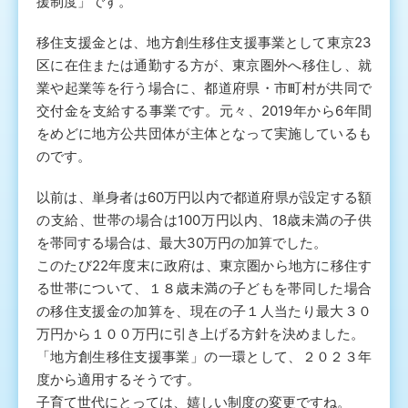
援制度」です。
移住支援金とは、地方創生移住支援事業として東京23
区に在住または通勤する方が、東京圏外へ移住し、就
業や起業等を行う場合に、都道府県・市町村が共同で
交付金を支給する事業です。元々、2019年から6年間
をめどに地方公共団体が主体となって実施しているも
のです。
以前は、単身者は60万円以内で都道府県が設定する額
の支給、世帯の場合は100万円以内、18歳未満の子供
を帯同する場合は、最大30万円の加算でした。
このたび22年度末に政府は、東京圏から地方に移住す
る世帯について、１８歳未満の子どもを帯同した場合
の移住支援金の加算を、現在の子１人当たり最大３０
万円から１００万円に引き上げる方針を決めました。
「地方創生移住支援事業」の一環として、２０２３年
度から適用するそうです。
子育て世代にとっては、嬉しい制度の変更ですね。