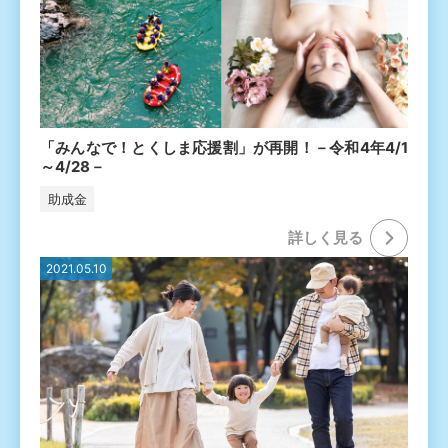
「みんなで！とくしま応援割」が再開！－令和4年4/1
～4/28－
助成金
詳しく⾒る
2021.05.10