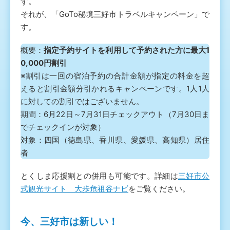
す。
それが、「GoTo秘境三好市トラベルキャンペーン」で
す。
概要：
指定予約サイトを利用して予約された方に最大1
0,000円割引
※割引は一回の宿泊予約の合計金額が指定の料金を超
えると割引金額分引かれるキャンペーンです。1人1人
に対しての割引ではございません。
期間：6月22日～7月31日チェックアウト（7月30日ま
でチェックインが対象）
対象：四国（徳島県、香川県、愛媛県、高知県）居住
者
とくしま応援割との併用も可能です。詳細は
三好市公
式観光サイト 大歩危祖谷ナビ
をご覧ください。
今、三好市は新しい！