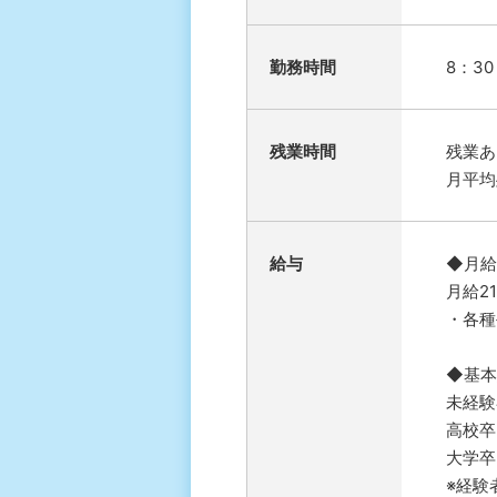
勤務時間
8：3
残業時間
残業あ
月平均
給与
◆月給
月給2
・各種
◆基本
未経験
高校卒：
大学卒：
※経験