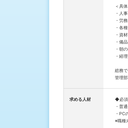
＜具体
・人事
・労務
・各種
・資材
・備品
・朝の
・経理
総務で
管理部
求める人材
◆必須
・普通
・PC
※職種