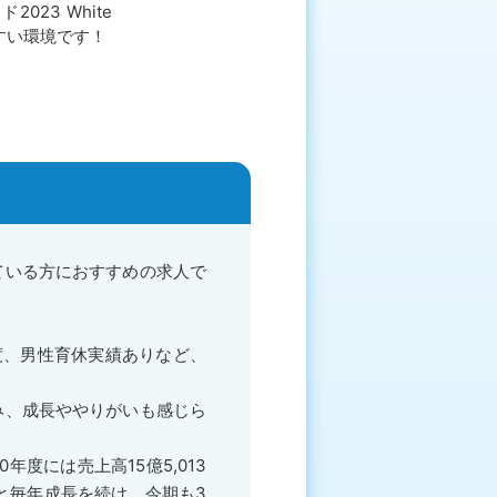
023 White
すい環境です！
ている方におすすめの求人で
度、男性育休実績ありなど、
み、成長ややりがいも感じら
0年度には売上高15億5,013
超と毎年成長を続け、今期も3