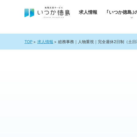
求人情報
｢いつか徳島｣
TOP
求人情報
総務事務｜人物重視｜完全週休2日制（土日