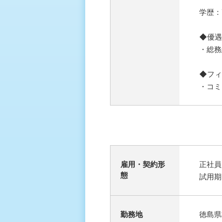
学歴：
◆優遇
・総務
◆フィ
・コミ
雇⽤・契約形
正社員
態
試用期
勤務地
徳島県