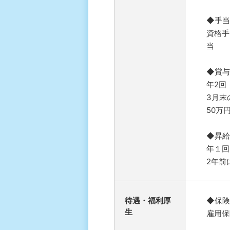
◆手当
資格手
当
◆賞与
年2回
3月末
50万
◆昇給
年１回
2年前
待遇・福利厚
◆保険
⽣
雇用保