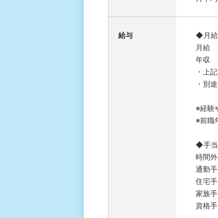
給与
◆月給
月給 2
年収 
・上記
・別途
※経験
※前職
◆手当
時間外
通勤手
住宅手当
家族手
資格手当