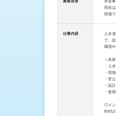
募集背景
水道事
現在は
現場で
仕事内容
上水
で、設
環境や
＜具体
・上水
・現地
・官公
・設計
・使用
◎メン
60代