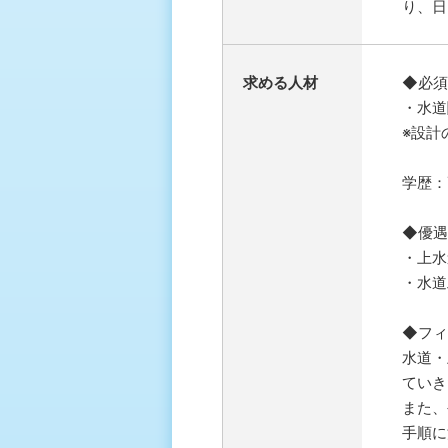
り、日
求める人材
◆必須
・水道
※設計
学歴：
◆優遇
・上水
・水道
◆フィ
水道・
ていき
また、
手順に