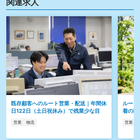
関連求人
既存顧客へのルート営業・配送｜年間休
ルート
日122日（土日祝休み）で残業少な目
着の医
営業
物流
営業