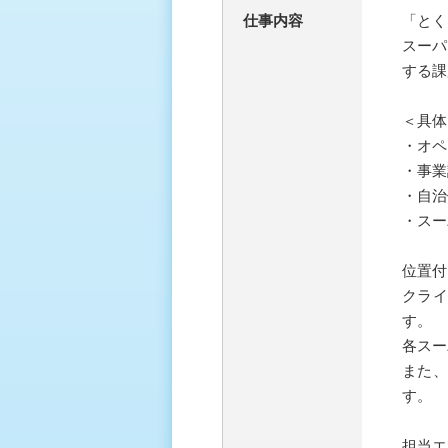
仕事内容
「とく
スーパ
する課
＜具体
・オペ
・事業
・自治
・スー
位置付
クラ
す。
各スー
また
す。
担当エ