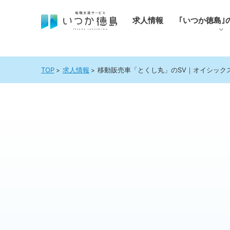
求人情報
｢いつか徳島｣
TOP
求人情報
移動販売車「とくし丸」のSV｜オイシック