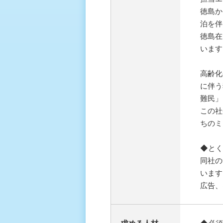
徳島か
泊を伴
徳島在
います
高齢化
に伴う
難民」
この社
ちのミ
◆とく
同社の
います
広告、