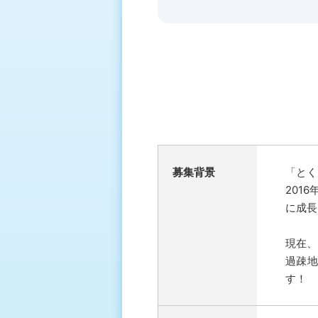
募集背景
「とく
201
に成長
現在、
過疎
す！