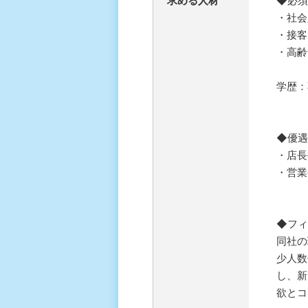
求める人材
◆必須
・社会
・接客
・高齢
学歴：
◆優遇
・店長
・営業
◆フィ
同社の
少人数
し、新
欲とコ