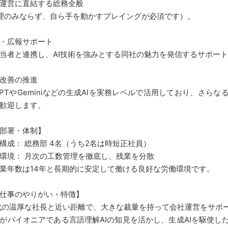
運営に直結する総務全般
理のみならず、自ら手を動かすプレイングが必須です）。
・広報サポート
当者と連携し、AI技術を強みとする同社の魅力を発信するサポー
改善の推進
tGPTやGeminiなどの生成AIを実務レベルで活用しており、さら
歓迎します。
部署・体制】
構成： 総務部 4名（うち2名は時短正社員）
環境： 月次の工数管理を徹底し、残業を分散
業年数は14年と長期的に安定して働ける良好な労働環境です。
仕事のやりがい・特徴】
代の温厚な社長と近い距離で、大きな裁量を持って会社運営をサポ
がパイオニアである言語理解AIの知見を活かし、生成AIを駆使し