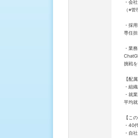
・会社
（※管
・採用
専任担
・業務
Cha
挑戦を
【配属
・組織
・就業
平均就
【この
・40
・自社