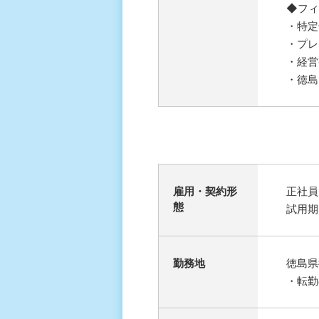
◆フィ
・特定
・プレ
・経営
・徳島
雇⽤・契約形
正社員
態
試用期
勤務地
徳島県
・転勤