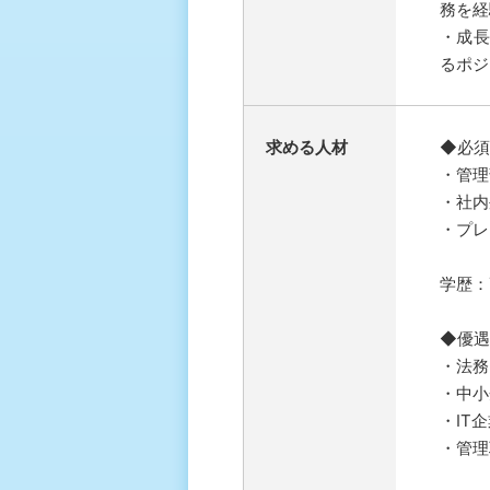
務を経
・成長
るポジ
求める人材
◆必須
・管理
・社内
・プレ
学歴：
◆優遇
・法務
・中小
・IT
・管理