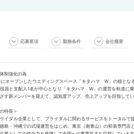
応募要項
勤務条件
会社概要
体制強化の為
7年にオープンしたウエディングスペース「キタハマ W」の核とな
役員と支配人1名が中心となり「キタハマ W」の運営を軌道に
ざす新メンバーを迎えて、認知度アップ、売上アップを目指して
の特長＞
ライダル企業として、ブライダルに関わるサービスをトータルで
徳島・沖縄での式場運営をはじめ、東京（南青山）の和装専門店
企業としての総合力を発揮して全国への事業拡大を目指していま