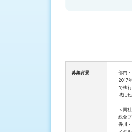
募集背景
部門・
201
で執行
域にね
＜同社
総合ブ
香川・
イダル