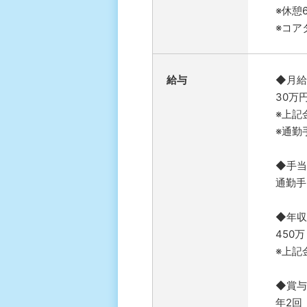
※休憩
※コア
給与
◆月給
30万
※上記
※通勤
◆手当
通勤手
◆年収
450万
※上記
◆賞与
年2回